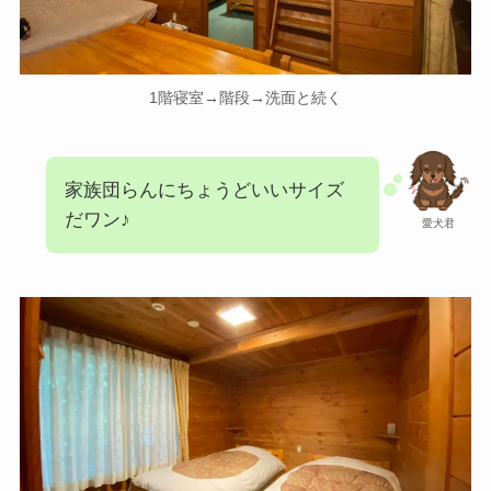
1階寝室→階段→洗面と続く
家族団らんにちょうどいいサイズ
だワン♪
愛犬君